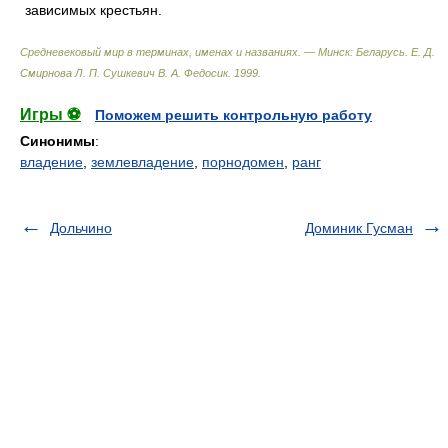
зависимых крестьян.
Средневековый мир в терминах, именах и названиях. — Минск: Беларусь
.
Е. Д.
Смирнова Л. П. Сушкевич В. А. Федосик
.
1999
.
Игры ⚽
Поможем решить контрольную работу
Синонимы
:
владение
,
землевладение
,
порнодомен
,
ранг
Дольчино
Доминик Гусман