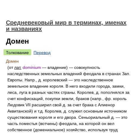
Средневековый мир в терминах, именах
и названиях
Домен
Толкование
Перевод
Домен
(от
лат.
dominium
— владение) — совокупность
наследственных земельных владений феодала в странах Зап.
Европы. Напр., д. королевский — это наследственное
земельное владение короля. В него входили города, замки,
леса, луга в разных частях страны. Королев, д. пополнялся за
счет конфискаций, покупки земли, браков (напр., фр. король
Людовик VII расширил свой д. за счет брака с Алиенор
Аквитанской) и т.д. Королев, д. служил основным источником
существования короля и его двора. Сеньориальный д. — это
часть поместья (вотчины) феодала, на которой он вел
собственное (
домениальное
) хозяйство, используя труд