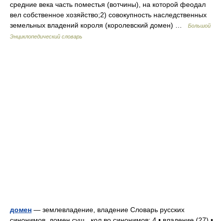
средние века часть поместья (вотчины), на которой феодал
вел собственное хозяйство;2) совокупность наследственных
земельных владений короля (королевский домен) …
Большой
Энциклопедический словарь
домен
— землевладение, владение Словарь русских
синонимов. домен сущ., кол во синонимов: 4 • владение (27) •